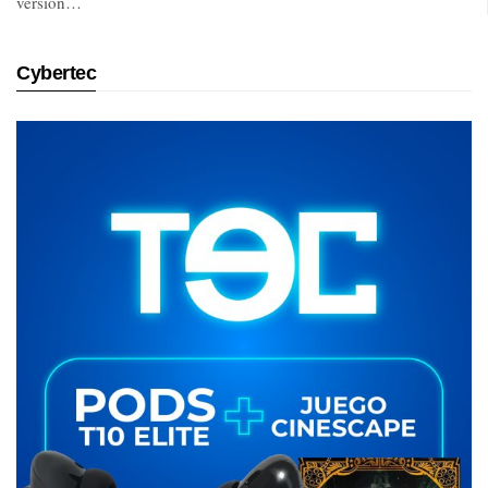
versión…
Cybertec