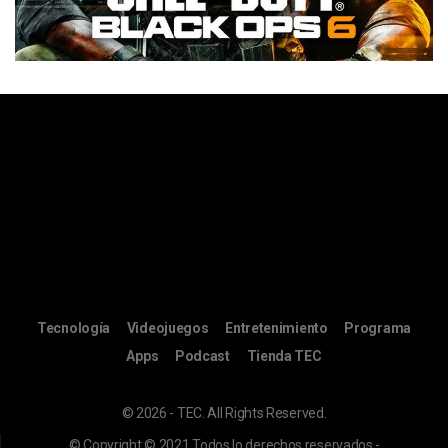
Tecnología
Videojuegos
Entretenimiento
Programa
Apps
Podcast
Tienda TEC
© 2026 - TEC. All Rights Reserved.
© Copyright © 2021 Todos lo derechos reservados -