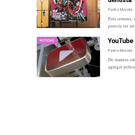
Pedro Morote
Esta semana, 
parecía ser u
YouTube a
NOTICIAS
Pedro Morote
De manera sil
agregar pelíc