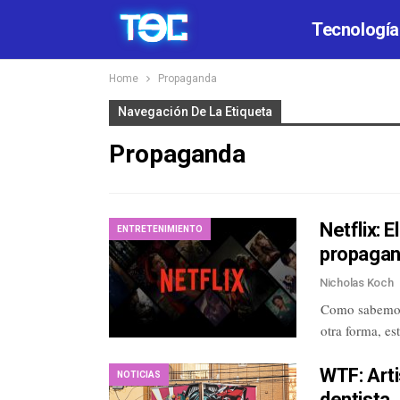
Tecnología
Home
Propaganda
Navegación De La Etiqueta
Propaganda
Netflix: 
ENTRETENIMIENTO
propagan
Nicholas Koch
Como sabemos,
otra forma, es
WTF: Artis
NOTICIAS
dentista