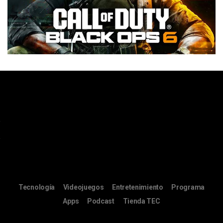
Tecnología
Videojuegos
Entretenimiento
Programa
Apps
Podcast
Tienda TEC