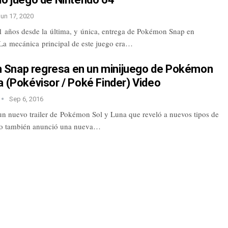
Jun 17, 2020
 años desde la última, y única, entrega de Pokémon Snap en
La mecánica principal de este juego era…
Snap regresa en un minijuego de Pokémon
a (Pokévisor / Poké Finder) Video
Sep 6, 2016
un nuevo trailer de Pokémon Sol y Luna que reveló a nuevos tipos de
o también anunció una nueva…