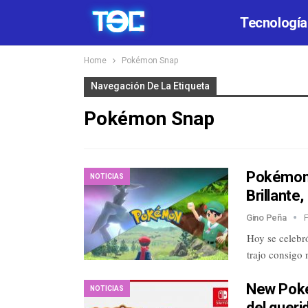
Tecnología
Home
Pokémon Snap
Navegación De La Etiqueta
Pokémon Snap
Pokémon 
NOTICIAS
Brillante
Gino Peña
Hoy se celebr
trajo consigo 
New Poké
NOTICIAS
del queri