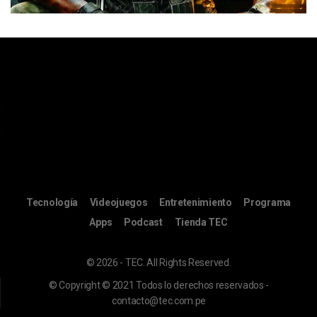
Tecnología
Videojuegos
Entretenimiento
Programa
Apps
Podcast
Tienda TEC
© 2026 - TEC. All Rights Reserved.
© Copyright © 2021 Todos lo derechos reservados -
contacto@tec.com.pe