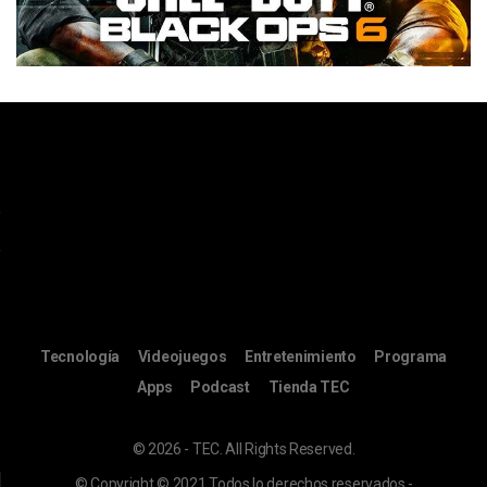
Tecnología
Videojuegos
Entretenimiento
Programa
Apps
Podcast
Tienda TEC
© 2026 - TEC. All Rights Reserved.
© Copyright © 2021 Todos lo derechos reservados -