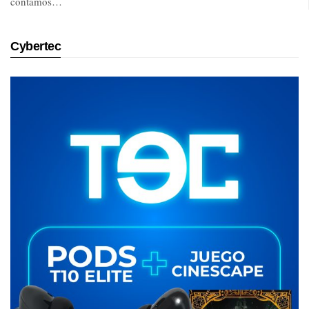
contamos…
Cybertec