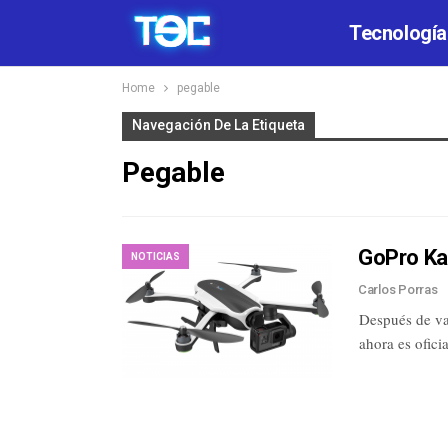
Tecnología
Home
pegable
Navegación De La Etiqueta
Pegable
GoPro Ka
NOTICIAS
Carlos Porras
Después de va
ahora es ofic