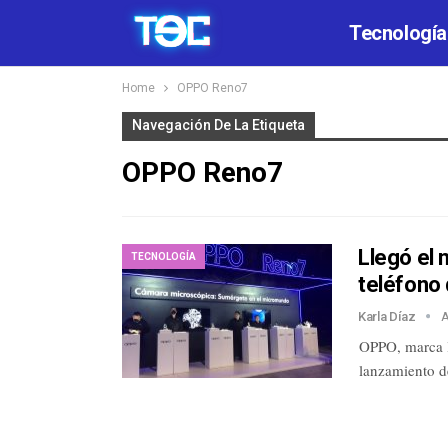
Tecnología
Home
OPPO Reno7
Navegación De La Etiqueta
OPPO Reno7
Llegó el 
TECNOLOGÍA
teléfono
Karla Díaz
A
OPPO, marca lí
lanzamiento 