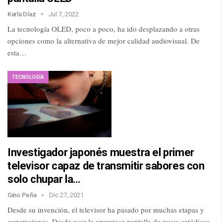
Karla Díaz
Jul 7, 2022
La tecnología OLED, poco a poco, ha ido desplazando a otras
opciones como la alternativa de mejor calidad audiovisual. De
esta…
TECNOLOGÍA
Investigador japonés muestra el primer
televisor capaz de transmitir sabores con
solo chupar la…
Gino Peña
Dic 27, 2021
Desde su invención, el televisor ha pasado por muchas etapas y
generaciones. Desde usar la aparatosa pantalla de rayos catódicos,