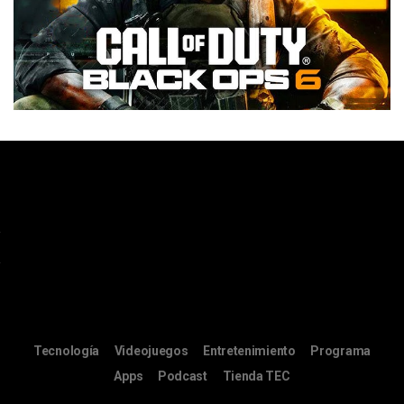
Tecnología
Videojuegos
Entretenimiento
Programa
Apps
Podcast
Tienda TEC