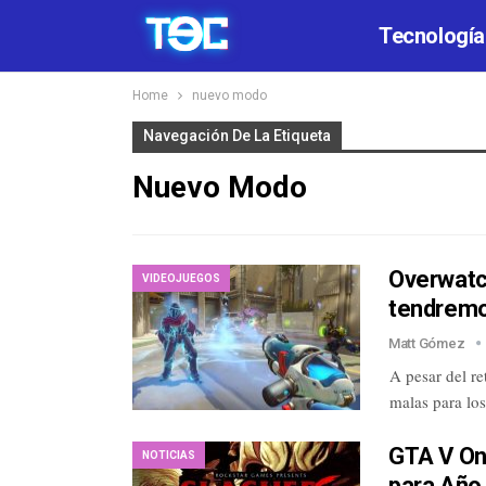
Tecnología
Home
nuevo modo
Navegación De La Etiqueta
Nuevo Modo
Overwatch
VIDEOJUEGOS
tendremos
Matt Gómez
A pesar del re
malas para lo
GTA V On
NOTICIAS
para Año