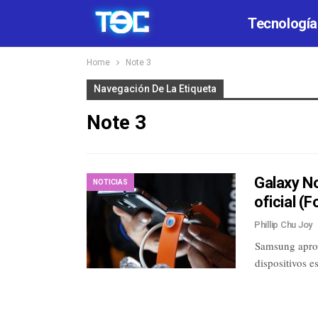
Tecnología
Home
Note 3
Navegación De La Etiqueta
Note 3
Galaxy N
NOTICIAS
oficial (F
Phillip Chu Joy
Samsung aprov
dispositivos 