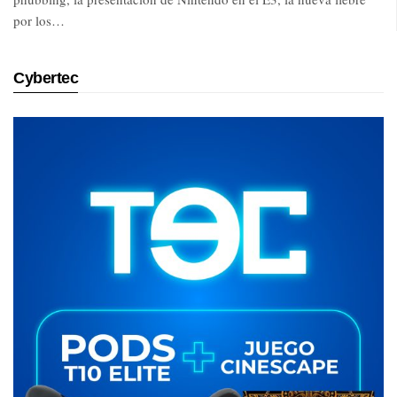
por los…
Cybertec