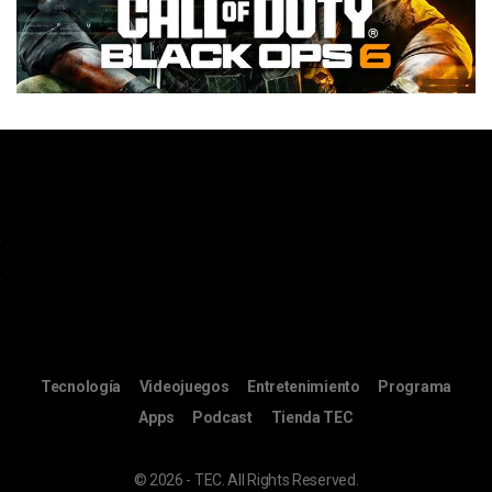
Tecnología
Videojuegos
Entretenimiento
Programa
Apps
Podcast
Tienda TEC
© 2026 - TEC. All Rights Reserved.