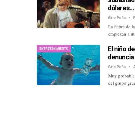
dólares…
Gino Peña
La fiebre de l
empiezan a uti
El niño d
ENTRETENIMIENTO
denuncia 
Gino Peña
Muy probablem
del grupo gru