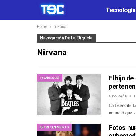
Tecnología
Home
nirvana
Navegación De La Etiqueta
Nirvana
El hijo d
TECNOLOGÍA
pertenen
Gino Peña
La fiebre de l
anunció que s
Fotos nun
ENTRETENIMIENTO
subastada