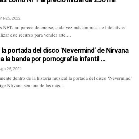
Ene 25, 2022
as NFTs no parece detenerse, cada vez más empresas e iniciativas
lizar este recurso para vender arte,…
e la portada del disco ‘Nevermind’ de Nirvana
a la banda por pornografía infantil …
Ago 25, 2021
ente dentro de la historia musical la portada del disco ‘Nevermind’
nge Nirvana sea una de las más…