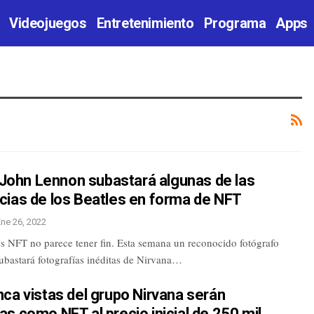
Videojuegos
Entretenimiento
Programa
Apps
e John Lennon subastará algunas de las
cias de los Beatles en forma de NFT
Ene 26, 2022
os NFT no parece tener fin. Esta semana un reconocido fotógrafo
ubastará fotografías inéditas de Nirvana…
ca vistas del grupo Nirvana serán
s como NFT al precio inicial de 250 mil