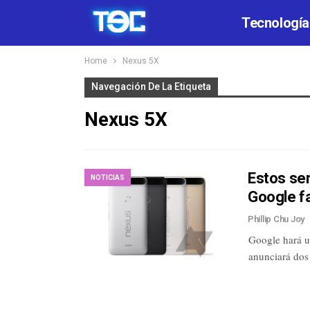
Tecnología
Home
Nexus 5X
Navegación De La Etiqueta
Nexus 5X
Estos ser
NOTICIAS
Google f
Phillip Chu Joy
Google hará un
anunciará do