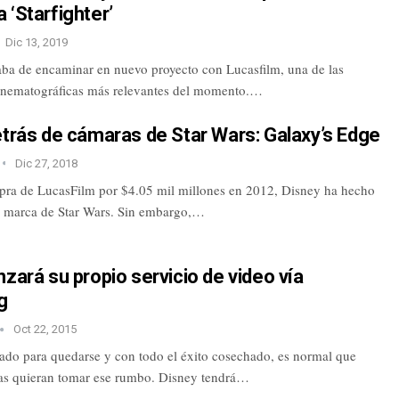
 ‘Starfighter’
Dic 13, 2019
aba de encaminar en nuevo proyecto con Lucasfilm, una de las
inematográficas más relevantes del momento.…
etrás de cámaras de Star Wars: Galaxy’s Edge
Dic 27, 2018
ra de LucasFilm por $4.05 mil millones en 2012, Disney ha hecho
a marca de Star Wars. Sin embargo,…
nzará su propio servicio de video vía
g
Oct 22, 2015
gado para quedarse y con todo el éxito cosechado, es normal que
as quieran tomar ese rumbo. Disney tendrá…