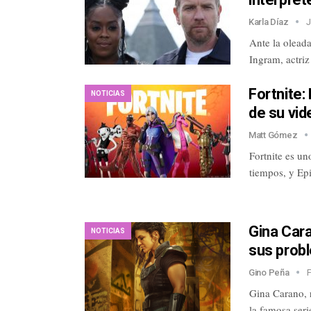
Karla Díaz
J
Ante la olead
Ingram, actriz
Fortnite:
NOTICIAS
de su vid
Matt Gómez
Fortnite es u
tiempos, y Epi
Gina Cara
NOTICIAS
sus prob
Gino Peña
Gina Carano, 
la famosa ser