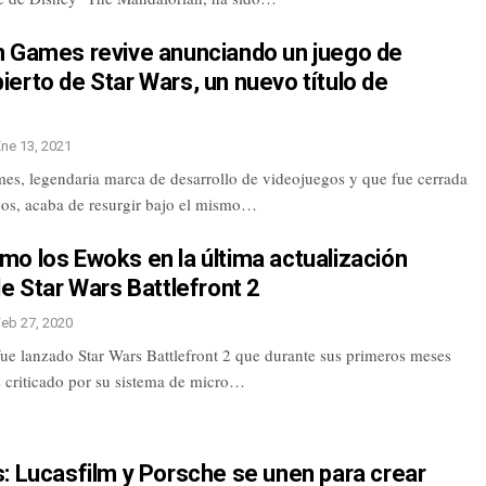
m Games revive anunciando un juego de
erto de Star Wars, un nuevo título de
Ene 13, 2021
es, legendaria marca de desarrollo de videojuegos y que fue cerrada
ños, acaba de resurgir bajo el mismo…
o los Ewoks en la última actualización
de Star Wars Battlefront 2
Feb 27, 2020
ue lanzado Star Wars Battlefront 2 que durante sus primeros meses
 criticado por su sistema de micro…
: Lucasfilm y Porsche se unen para crear