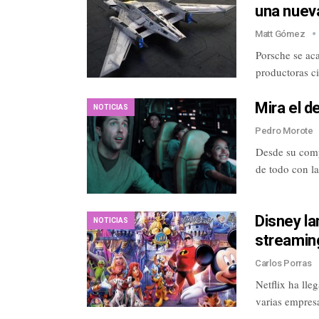
una nueva
Matt Gómez
Porsche se ac
productoras c
Mira el d
NOTICIAS
Pedro Morote
Desde su comp
de todo con l
Disney la
NOTICIAS
streamin
Carlos Porras
Netflix ha lle
varias empres