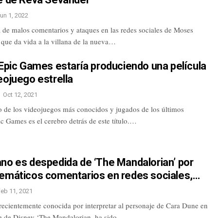
un 1, 2022
a de malos comentarios y ataques en las redes sociales de Moses
 que da vida a la villana de la nueva…
 Epic Games estaría produciendo una película
eojuego estrella
Oct 12, 2021
no de los videojuegos más conocidos y jugados de los últimos
c Games es el cerebro detrás de este título.…
no es despedida de ‘The Mandalorian’ por
lemáticos comentarios en redes sociales,…
Feb 11, 2021
recientemente conocida por interpretar al personaje de Cara Dune en
ie de Disney ‘The Mandalorian, ha sido…