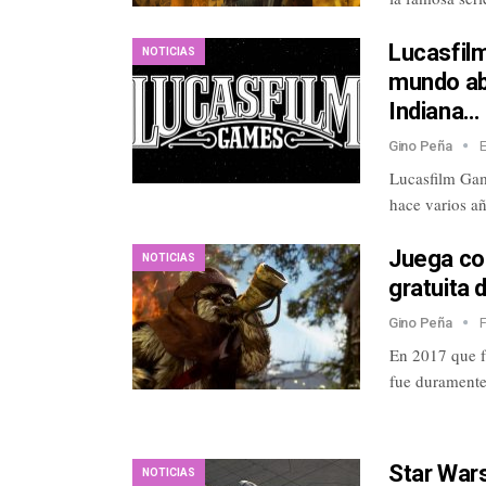
Lucasfil
NOTICIAS
mundo abi
Indiana…
Gino Peña
Lucasfilm Gam
hace varios a
Juega com
NOTICIAS
gratuita 
Gino Peña
En 2017 que f
fue duramente
Star Wars
NOTICIAS