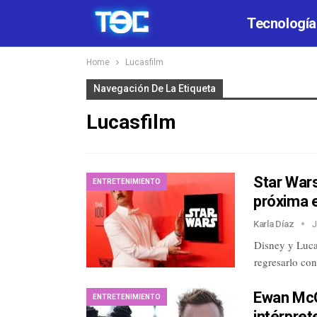
Tecnología
Home
Lucasfilm
Navegación De La Etiqueta
Lucasfilm
Star Wars
ENTRETENIMIENTO
próxima 
Karla Díaz
J
Disney y Luca
regresarlo con
Ewan McG
ENTRETENIMIENTO
intérpre