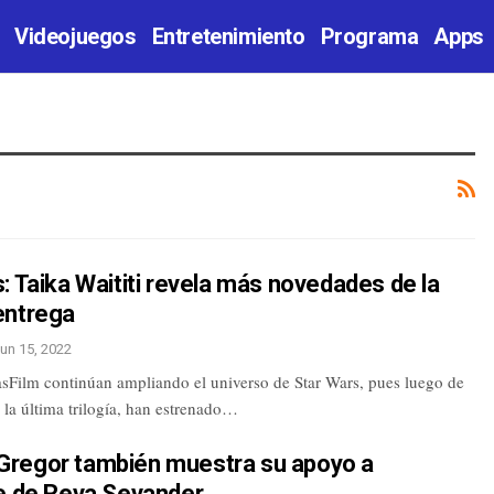
Videojuegos
Entretenimiento
Programa
Apps
: Taika Waititi revela más novedades de la
entrega
un 15, 2022
sFilm continúan ampliando el universo de Star Wars, pues luego de
 la última trilogía, han estrenado…
regor también muestra su apoyo a
te de Reva Sevander