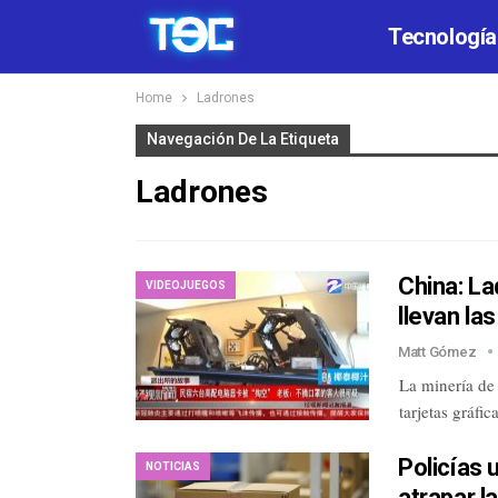
Tecnología
Home
Ladrones
Navegación De La Etiqueta
Ladrones
China: La
VIDEOJUEGOS
llevan las
Matt Gómez
La minería de 
tarjetas gráfi
Policías 
NOTICIAS
atrapar l