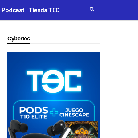
Podcast
Tienda TEC
Cybertec