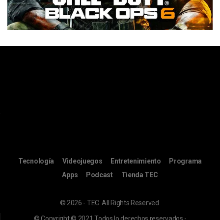
Tecnología
Videojuegos
Entretenimiento
Programa
Apps
Podcast
Tienda TEC
© 2026 - TEC. All Rights Reserved.
© Copyright © 2021 Todos lo derechos reservados -