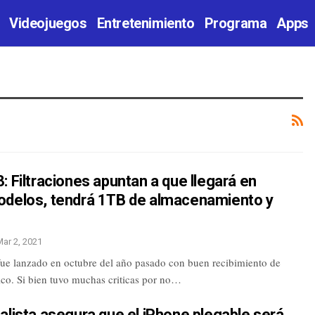
Videojuegos
Entretenimiento
Programa
Apps
: Filtraciones apuntan a que llegará en
odelos, tendrá 1TB de almacenamiento y
Mar 2, 2021
fue lanzado en octubre del año pasado con buen recibimiento de
ico. Si bien tuvo muchas criticas por no…
alista asegura que el iPhone plegable será