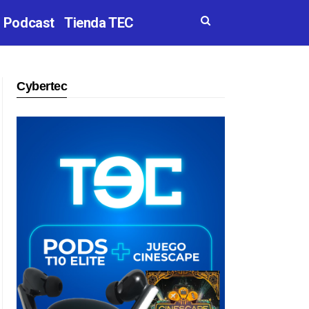
Podcast
Tienda TEC
Cybertec