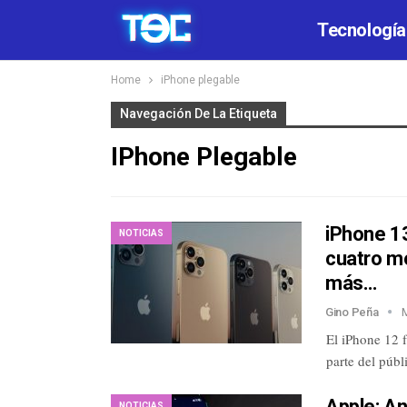
Tecnología
Home
iPhone plegable
Navegación De La Etiqueta
IPhone Plegable
iPhone 13
NOTICIAS
cuatro m
más…
Gino Peña
El iPhone 12 
parte del públ
Apple: An
NOTICIAS