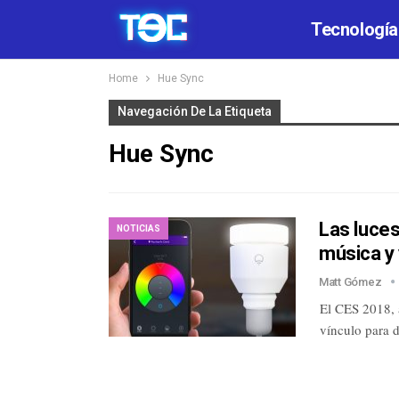
Tecnología
Home
Hue Sync
Navegación De La Etiqueta
Hue Sync
Las luces
NOTICIAS
música y
Matt Gómez
El CES 2018, 
vínculo para 