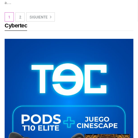
a…
1
2
SIGUIENTE
Cybertec