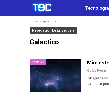
Tecnología
Home
galactico
Navegación De La Etiqueta
Galactico
Mira este
NOTICIAS
Carlos Porras
Atasgal es un 
uso de un pot