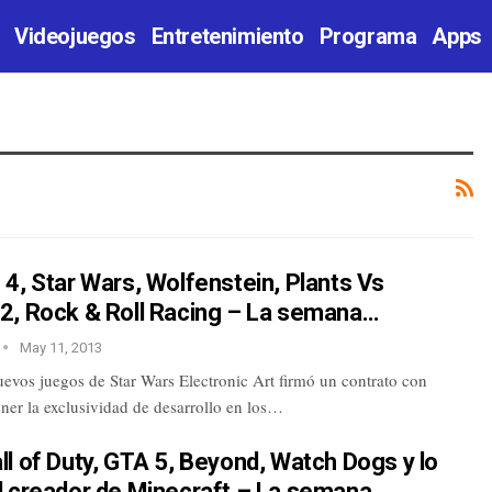
Videojuegos
Entretenimiento
Programa
Apps
4, Star Wars, Wolfenstein, Plants Vs
2, Rock & Roll Racing – La semana…
May 11, 2013
uevos juegos de Star Wars Electronic Art firmó un contrato con
ner la exclusividad de desarrollo en los…
l of Duty, GTA 5, Beyond, Watch Dogs y lo
l creador de Minecraft – La semana…