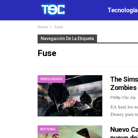
Tecnología
Home
Fuse
Navegación De La Etiqueta
Fuse
The Sims 
VIDEOJUEGOS
Zombies 
Phillip Chu Joy
EA hará los n
Disney para te
Nuevo Cal
NOTICIAS
nuevo de