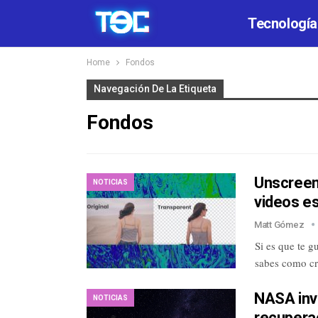
Tecnología
Home
Fondos
Navegación De La Etiqueta
Fondos
Unscreen
NOTICIAS
videos es
Matt Gómez
Si es que te 
sabes como c
NASA invi
NOTICIAS
recupera