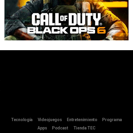
Tecnología
Videojuegos
Entretenimiento
Programa
Apps
Podcast
Tienda TEC