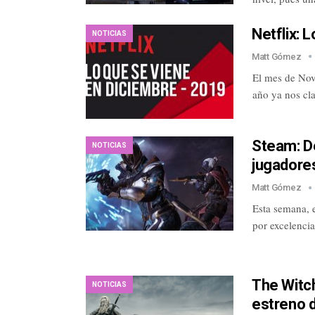
Netflix: 
NOTICIAS
Matt Gómez
El mes de Nov
año ya nos cl
Steam: De
NOTICIAS
jugadores
Matt Gómez
Esta semana, 
por excelencia
The Witch
NOTICIAS
estreno 