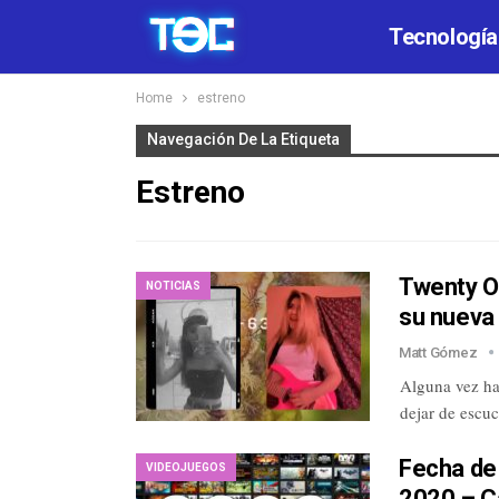
Tecnología
Home
estreno
Navegación De La Etiqueta
Estreno
Twenty On
NOTICIAS
su nueva
Matt Gómez
Alguna vez ha
dejar de escu
Fecha de
VIDEOJUEGOS
2020 – C