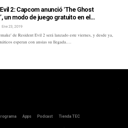
Evil 2: Capcom anunció ‘The Ghost
’, un modo de juego gratuito en el…
Ene 23, 2019
emake' de Resident Evil 2 será lanzado este viernes, y desde ya,
anáticos esperan con ansias su llegada.…
rograma
Apps
Podcast
Tienda TEC