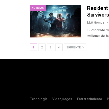
Resident 
NOTICIAS
Survivors
Matt Gómez
El esperado 'r
millones de f
1
2
3
4
SIGUIENTE
Tecnología
Videojuegos
Entretenimiento
P