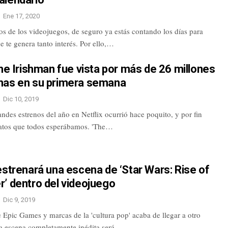
Ene 17, 2020
cos de los videojuegos, de seguro ya estás contando los días para
ue te genera tanto interés. Por ello,…
The Irishman fue vista por más de 26 millones
nas en su primera semana
Dic 10, 2019
ndes estrenos del año en Netflix ocurrió hace poquito, y por fin
atos que todos esperábamos. 'The…
estrenará una escena de ‘Star Wars: Rise of
’ dentro del videojuego
Dic 9, 2019
 Epic Games y marcas de la 'cultura pop' acaba de llegar a otro
na escena completamente inédita será…