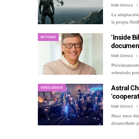
Matt Gómez
La adaptación
la propia Netf
‘Inside Bi
NOTICIAS
documenta
Matt Gómez
Próximamente 
sobretodo por
Astral Ch
VIDEOJUEGOS
‘cooperat
Matt Gómez
Hace unos días
desarrollado 