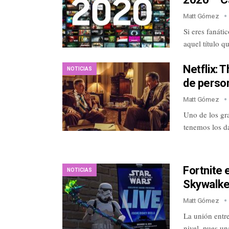
Matt Gómez
Si eres fanáti
aquel título q
Netflix: 
NOTICIAS
de perso
Matt Gómez
Uno de los gra
tenemos los d
Fortnite 
NOTICIAS
Skywalker
Matt Gómez
La unión entre
nivel, pues u