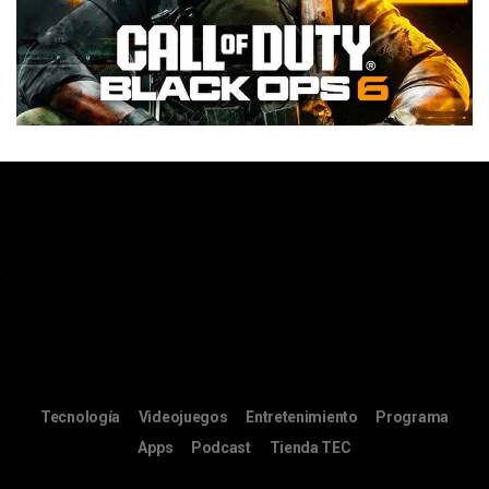
Tecnología
Videojuegos
Entretenimiento
Programa
Apps
Podcast
Tienda TEC