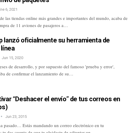
Ene 6, 2021
e las tiendas online más grandes e importantes del mundo, acaba de
ompra de 11 aviones de pasajeros a…
 lanzó oficialmente su herramienta de
línea
Jun 15, 2020
es de desarrollo, y por supuesto del famoso 'prueba y error',
ba de confirmar el lanzamiento de su…
var “Deshacer el envío” de tus correos en
ps)
Jun 23, 2015
ha pasado… Estás mandando un correo electrónico en tu
 te das cuenta de que te olvidaste de adjuntar un…