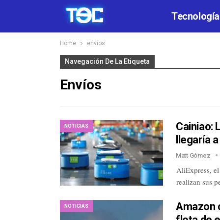
Tecnología
Home
envíos
Navegación De La Etiqueta
Envíos
Cainiao: 
NOTICIAS
llegaría 
Matt Gómez
AliExpress, e
realizan sus 
Amazon c
NOTICIAS
flota de