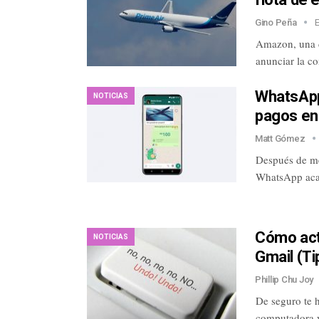
Gino Peña
Amazon, una d
anunciar la c
WhatsApp
NOTICIAS
pagos en 
Matt Gómez
Después de mes
WhatsApp aca
Cómo acti
NOTICIAS
Gmail (Ti
Phillip Chu Joy
De seguro te 
computadora y