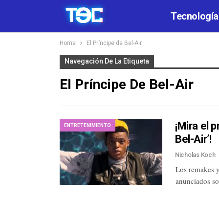
Tecnología
Home
El Príncipe de Bel-Air
Navegación De La Etiqueta
El Príncipe De Bel-Air
¡Mira el 
ENTRETENIMIENTO
Bel-Air’!
Nicholas Koch
Los remakes y
anunciados so