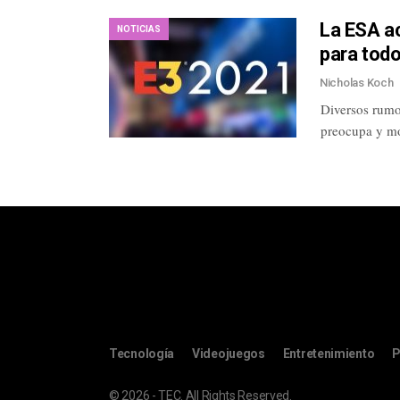
La ESA ac
NOTICIAS
para tod
Nicholas Koch
Diversos rumo
preocupa y mo
Tecnología
Videojuegos
Entretenimiento
P
© 2026 - TEC. All Rights Reserved.