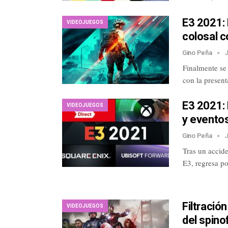
E3 2021: 
VIDEOJUEGOS
colosal 
Gino Peña
Finalmente se
con la presen
E3 2021: 
VIDEOJUEGOS
y evento
Gino Peña
Tras un accide
E3, regresa p
Filtració
VIDEOJUEGOS
del spino