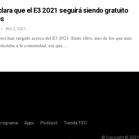
lara que el E3 2021 seguirá siendo gratuito
os
Abr 2, 2021
res han surgido acerca del E3 2021. Entre ellos, uno de los que más
lestaba a la comunidad, era que…
rograma
Apps
Podcast
Tienda TEC
© Copyright © 2021