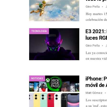
Gino Peña
Hoy martes 15
celebración d
E3 2021:
TECNOLOGÍA
luces RGB
Gino Peña
Las ya conoci
en nuestra vi
iPhone: P
NOTICIAS
móvil de 
Matt Gómez
Los suscripto
a su 'red', es