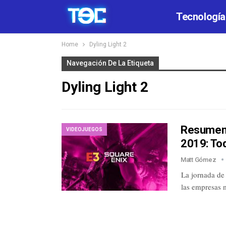
Tecnología
Home
Dyling Light 2
Navegación De La Etiqueta
Dyling Light 2
Resumen d
VIDEOJUEGOS
2019: To
Matt Gómez
La jornada de 
las empresas 