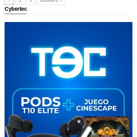
1
2
3
SIGUIENTE
Cybertec