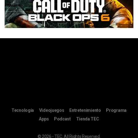
Tecnología
Videojuegos
Entretenimiento
Programa
Apps
Podcast
Tienda TEC
© 2026 - TEC. All Rights Reserved.