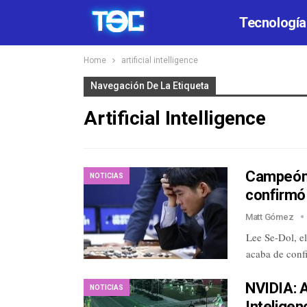
Tecnología
Home
artificial intelligence
Navegación De La Etiqueta
Artificial Intelligence
Campeón 
NOTICIAS
confirmó 
Matt Gómez
Lee Se-Dol, el
acaba de confi
NVIDIA: A
NOTICIAS
Inteligenc