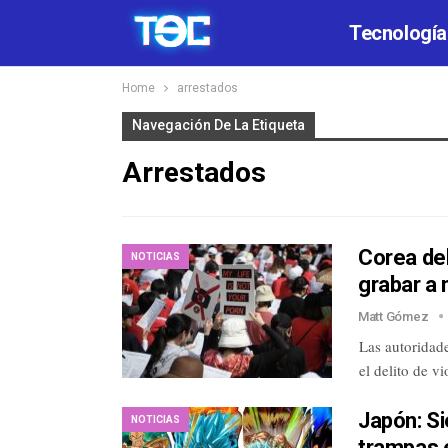
Tecnología
Home
arrestados
Navegación De La Etiqueta
Arrestados
Corea del
NOTICIAS
grabar a
Matt Gómez
Las autoridade
el delito de v
Japón: Si
NOTICIAS
trampas e