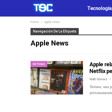
Tecnología
Home
apple news
Navegación De La Etiqueta
Apple News
Apple rel
NOTICIAS
Netflix p
Matt Gómez
Texture, una p
próximamente