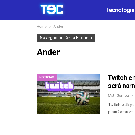
Tecnología
Home
Ander
Navegación De La Etiqueta
Ander
Twitch em
NOTICIAS
será narr
Matt Gómez
Twitch está ge
plataforma en