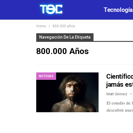
Tecnología
Home
800.000 años
Navegación De La Etiqueta
800.000 Años
Científi
NOTICIAS
jamás es
Matt Gómez
El estudio de
descubrir nues