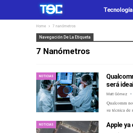
Tecnología
Home
7 nanómetros
Navegación De La Etiqueta
7 Nanómetros
Qualcomm
NOTICIAS
será idea
Matt Gómez
Qualcomm no s
su técnica de
Apple ya 
NOTICIAS