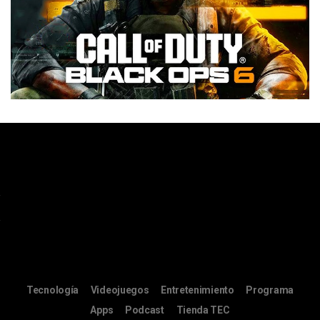
Tecnología
Videojuegos
Entretenimiento
Programa
Apps
Podcast
Tienda TEC