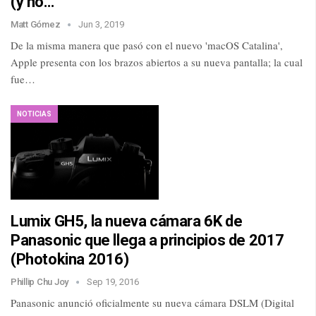
(y no…
Matt Gómez
Jun 3, 2019
De la misma manera que pasó con el nuevo 'macOS Catalina',
Apple presenta con los brazos abiertos a su nueva pantalla; la cual
fue…
NOTICIAS
Lumix GH5, la nueva cámara 6K de
Panasonic que llega a principios de 2017
(Photokina 2016)
Phillip Chu Joy
Sep 19, 2016
Panasonic anunció oficialmente su nueva cámara DSLM (Digital