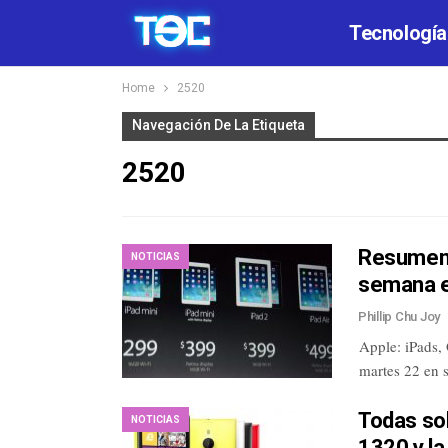
Tecnología
Home
2520
Navegación De La Etiqueta
2520
Resumen 
NOTICIAS
semana e
Phillip Chu Joy
Apple: iPads,
martes 22 en 
Todas so
NOTICIAS
1320 y la