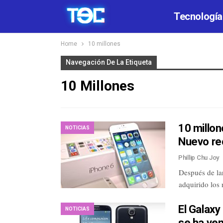
Tecnología
Home
10 millones
Navegación De La Etiqueta
10 Millones
10 millon
NOTICIAS
Nuevo re
Phillip Chu Joy
Después de la
adquirido los
El Galax
NOTICIAS
se ha ve