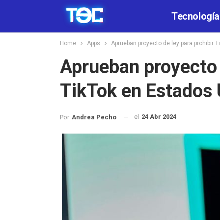
Tecnología
Home
Apps
Aprueban proyecto de ley para prohibir 
Aprueban proyecto d
TikTok en Estados
el
24 Abr 2024
Por
Andrea Pecho