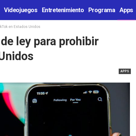
Videojuegos
Entretenimiento
Programa
Apps
TikTok en Estados Unidos
e ley para prohibir
 Unidos
APPS