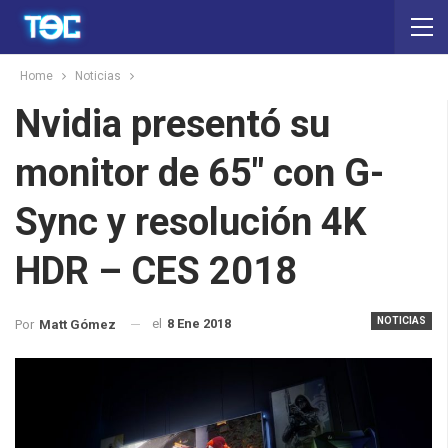
Home
Noticias
Nvidia presentó su
monitor de 65″ con G-
Sync y resolución 4K
HDR – CES 2018
NOTICIAS
el
8 Ene 2018
Por
Matt Gómez