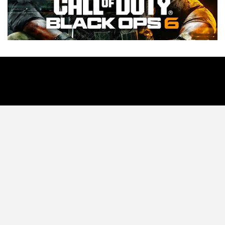
Tecnología
Videojuegos
Entretenimiento
Programa
Apps
Podcast
Tienda TEC
© 2026 - TEC. All Rights Reserved.