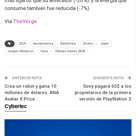
más ligeros que su antecesor (-20%), y la energía que
consume también fue reducida (-7%).
Vía
TheVerge
2020
Aerodinámica
Bullet train
Diseño
Japón
Juegos Olímpicos
linea
Olympic Games 2020
ANTERIOR NOTA
SIGUIENTE NOTA
Crea un robot y gana 10
Sony pagará 65$ a los
millones de dólares: ANA
propietarios de la primera
Avatar X Prize
versión de PlayStation 3
Cybertec