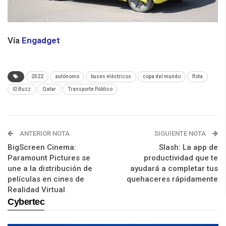
Vía
Engadget
2022
autónomo
buses eléctricos
copa del mundo
flota
ID Buzz
Qatar
Transporte Público
ANTERIOR NOTA
SIGUIENTE NOTA
BigScreen Cinema:
Slash: La app de
Paramount Pictures se
productividad que te
une a la distribución de
ayudará a completar tus
películas en cines de
quehaceres rápidamente
Realidad Virtual
Cybertec