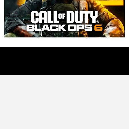
Tecnología
Videojuegos
Entretenimiento
Programa
Apps
Podcast
Tienda TEC