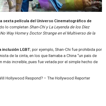
la sexta película del Universo Cinematográfico de
tado lo completan
Shan-Chi y La Leyenda de los Diez
n: No Way Home
y
Doctor Strange en el Multiverso de la
a inclusión LGBT
; por ejemplo, Shan-Chi fue prohibida por
ista de la cinta, en los que llamaba a China “un país de
n más increíble, pues fue vetada por el simple hecho de
ás grandes y ha logrado mantener el cine activo durante
roductores de Marvel y Disney ya no les interesa
u obra intacta. De todas formas,
han logrado el éxito sin