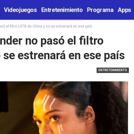
Videojuegos
Entretenimiento
Programa
Apps
só el filtro LGTB de China y no se estrenará en ese país
der no pasó el filtro
 se estrenará en ese país
ENTRETENIMIENTO