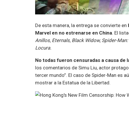
De esta manera, la entrega se convierte en
Marvel en no estrenarse en China
. El lis
Anillos, Eternals, Black Widow, Spider-Ma
Locura.
No todas fueron censuradas a causa de l
los comentarios de Simu Liu, actor protagon
tercer mundo”. El caso de Spider-Man es aú
mostrar a la Estatua de la Libertad.
A pesar de que China es de los mercados m
las épocas de pandemia, parece que a los p
complacerlo, sino que prefieren mantener s