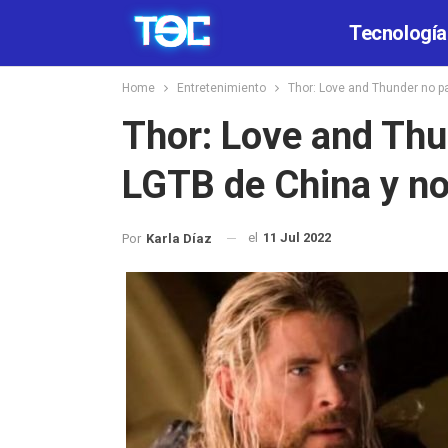
Tecnología
Home
Entretenimiento
Thor: Love and Thunder no pa
Thor: Love and Thun
LGTB de China y no
el
11 Jul 2022
Por
Karla Díaz